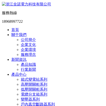
服務熱線
18968997722
首頁
關于我們
公司簡介
企業文化
企業環境
服務理念
新聞資訊
產品知識
行業新聞
產品中心
箱式變電站系列
高壓開關柜系列
低壓開關柜系列
電纜分支箱系列
變壓器系列
戶內真空斷路器系列