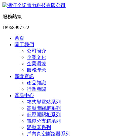
服務熱線
18968997722
首頁
關于我們
公司簡介
企業文化
企業環境
服務理念
新聞資訊
產品知識
行業新聞
產品中心
箱式變電站系列
高壓開關柜系列
低壓開關柜系列
電纜分支箱系列
變壓器系列
戶內真空斷路器系列