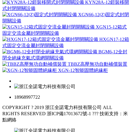
KYN28A-12鎧裝移開
式封閉開關設備
XGN66-12(Z)固定式封閉
開關設備
XGN15-12箱式
固定交流金屬封閉開關設備
HXGN17-12箱
式固定交流金屬封閉開關設備
BGM6-12全封
閉全絕緣充氣式環網開關設備
TBBZ高壓無功自動補償裝置
XGN-12智能固體絕緣柜
18968997722
COPYRIGHT ? 2019 浙江全諾電力科技有限公司 ALL
RIGHTS RESERVED
浙ICP備17013672號-1
???
技術支持：米
點網絡